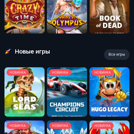
Новые игры
Все игры
НОВИНКА
НОВИНКА
НОВИНКА
НОВИНКА
НОВИНКА
НОВИНКА