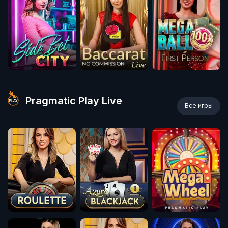
Pragmatic Play Live
Все игры