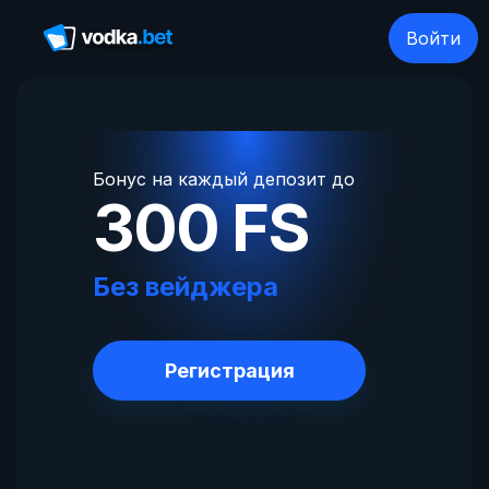
Войти
Бонус на каждый депозит до
300 FS
Без вейджера
Регистрация