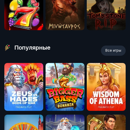
Популярные
Все игры