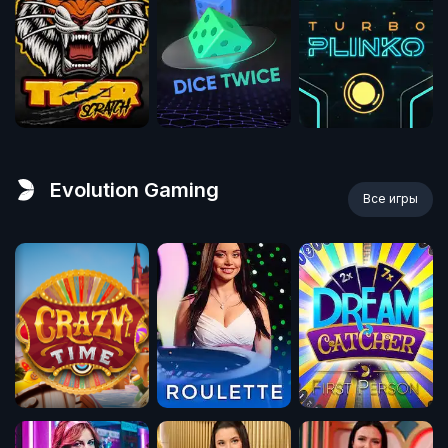
Evolution Gaming
Все игры