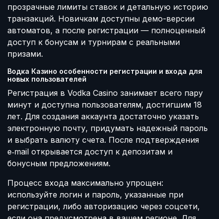
прозрачные лимиты ставок и детальную историю
транзакций. Новичкам доступны демо-версии
автоматов, а после регистрации — полноценный
доступ к бонусам и турнирам с реальными
призами.
Водка Казино особенности регистрации и входа для
новых пользователей
Регистрация в Vodka Casino занимает всего пару
минут и доступна пользователям, достигшим 18
лет. Для создания аккаунта достаточно указать
электронную почту, придумать надежный пароль
и выбрать валюту счета. После подтверждения
e‑mail открывается доступ к депозитам и
бонусным предложениям.
Процесс входа максимально упрощен:
используйте логин и пароль, указанные при
регистрации, либо авторизацию через соцсети,
если она предусмотрена в вашем регионе. Для