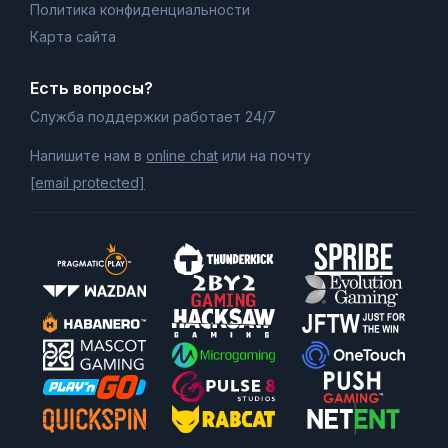
Политика конфиденциальности
Карта сайта
Есть вопросы?
Служба поддержки работает 24/7
Напишите нам в
online chat
или на почту
[email protected]